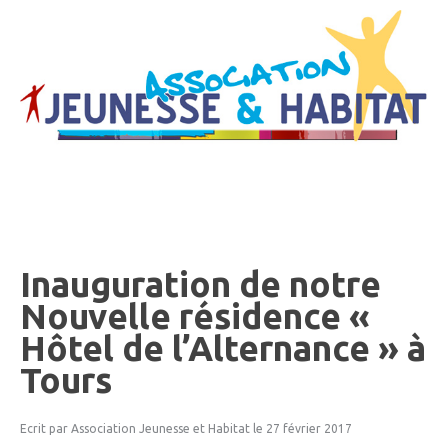
Inauguration
de
notre
Nouvelle
résidence
«
Hôtel
de
l’Alternance
»
à
Tours
Ecrit par Association Jeunesse et Habitat
le 27 février 2017