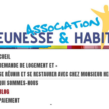
CUEIL
DEMANDE DE LOGEMENT ET +
SE RÉUNIR ET SE RESTAURER AVEC CHEZ MONSIEUR HE
QUI SOMMES-NOUS
BLOG
PAIEMENT